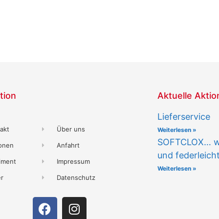
tion
Aktuelle Akti
Lieferservice
akt
Über uns
Weiterlesen »
SOFTCLOX… wi
ionen
Anfahrt
und federleicht
iment
Impressum
Weiterlesen »
er
Datenschutz