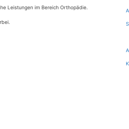
che Leistungen im Bereich Orthopädie.
A
rbei.
S
O
A
K