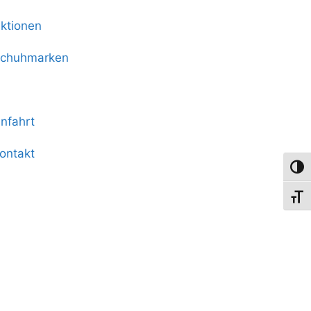
ktionen
chuhmarken
rthopädie
nfahrt
ontakt
Umsch
Schri