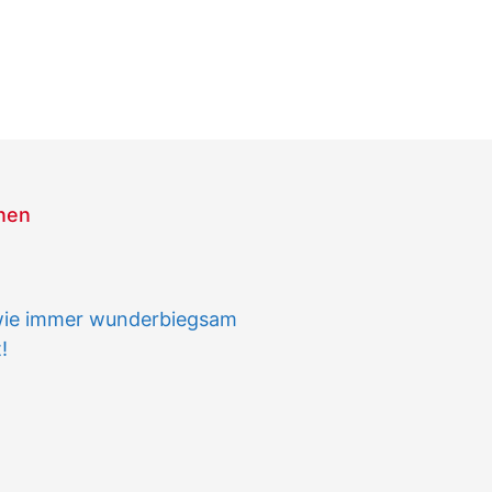
onen
e immer wunderbiegsam
!