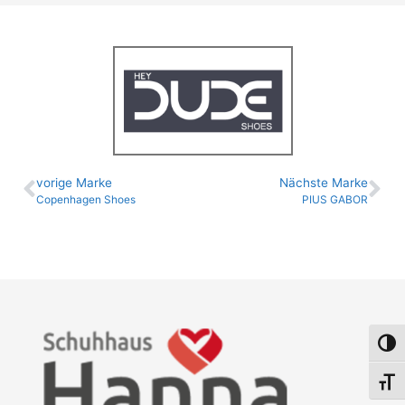
vo­ri­ge Marke
Nächste Marke
Copenhagen Shoes
PIUS GABOR
Umsch
Schri