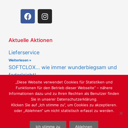
Aktuelle Aktionen
Lieferservice
Weiterlesen »
SOFTCLOX… wie immer wunderbiegsam und
federleicht!
„Diese Website verwendet Cookies für Statistiken und
Weiterlesen »
Funktionen für den Betrieb dieser Webseite“ – nähere
Informationen dazu und zu Ihren Rechten als Benutzer finden
Sie in unserer Datenschutzerklärung.
Klicken Sie auf „Ich stimme zu“, um Cookies zu akzeptieren.
oder „Ablehnen“ um nicht statistisch erfasst zu werden.
LUST AUF SCHÖNE SCHUHE
Ich stimme zu
Ablehnen